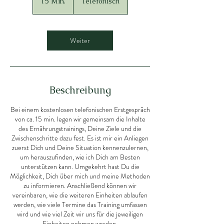
15 Min.
1
Telefonisch
5
M
i
n
Weiter
.
Beschreibung
Bei einem kostenlosen telefonischen Erstgespräch
von ca. 15 min. legen wir gemeinsam die Inhalte
des Ernährungstrainings, Deine Ziele und die
Zwischenschritte dazu fest. Es ist mir ein Anliegen
zuerst Dich und Deine Situation kennenzulernen,
um herauszufinden, wie ich Dich am Besten
unterstützen kann. Umgekehrt hast Du die
Möglichkeit, Dich über mich und meine Methoden
zu informieren. Anschließend können wir
vereinbaren, wie die weiteren Einheiten ablaufen
werden, wie viele Termine das Training umfassen
wird und wie viel Zeit wir uns für die jeweiligen
Einheiten nehmen werden.