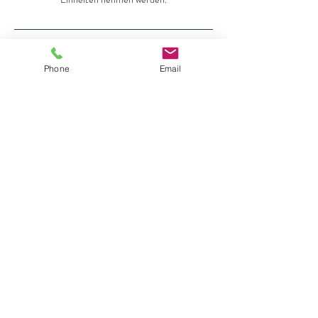
Kontaktangaben
Phone
Email
06606528882
info@einfachessen.org
Kammstraße 54, Premstätten, Austria
Romana Weichselbaumer
Ganzheitliches Ernährungstraining
Datenschutz
AGB
Cookies
Impressum